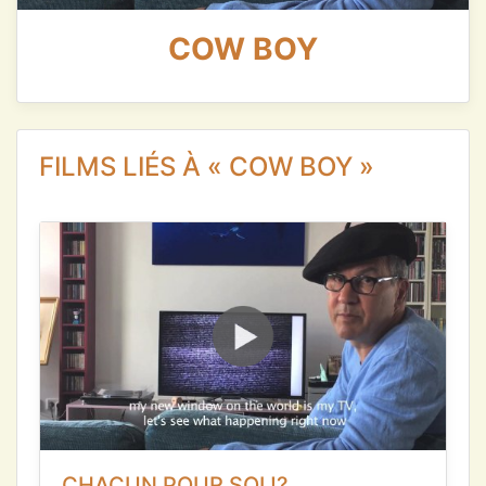
COW BOY
FILMS LIÉS À « COW BOY »
CHACUN POUR SOI !?