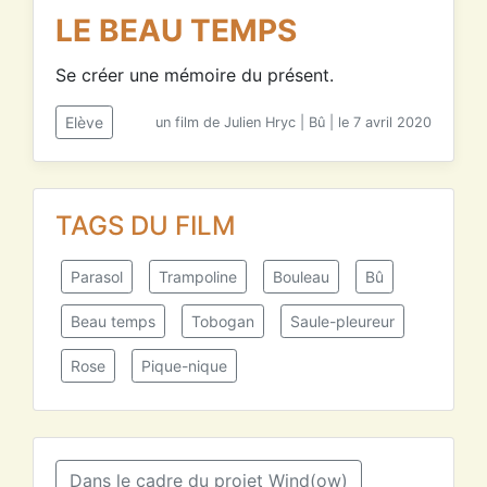
LE BEAU TEMPS
Se créer une mémoire du présent.
Elève
un film de Julien Hryc | Bû | le 7 avril 2020
TAGS DU FILM
Parasol
Trampoline
Bouleau
Bû
Beau temps
Tobogan
Saule-pleureur
Rose
Pique-nique
Dans le cadre du projet Wind(ow)